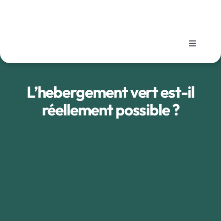
Passer
au
contenu
Toggle
Navigati
Nos prestations
L’hebergement vert est-il
Notre démarche
réellement possible ?
Projets réalisés
L’agence
Blog