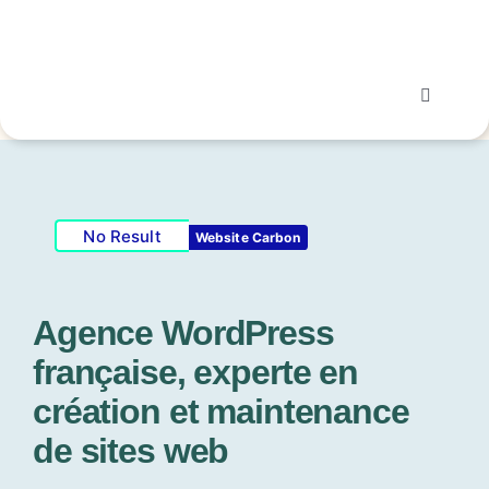
Passer
au
contenu
Toggle
Navigati
Nos prestations
Notre démarche
No Result
Website Carbon
Projets réalisés
Agence WordPress
française, experte en
L’agence
création et maintenance
de sites web
Blog