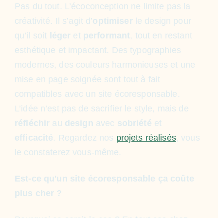
Pas du tout. L’écoconception ne limite pas la
créativité. Il s’agit d’
optimiser
le design pour
qu’il soit
léger
et
performant
, tout en restant
esthétique et impactant. Des typographies
modernes, des couleurs harmonieuses et une
mise en page soignée sont tout à fait
compatibles avec un site écoresponsable.
L’idée n’est pas de sacrifier le style, mais de
réfléchir
au
design
avec
sobriété
et
efficacité
. Regardez nos
projets réalisés
, vous
le constaterez vous-même.
Est-ce qu'un site écoresponsable ça coûte
plus cher ?