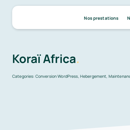
Passer
au
Nos prestations
N
contenu
Koraï Africa
.
Categories:
Conversion WordPress
,
Hebergement
,
Maintenan