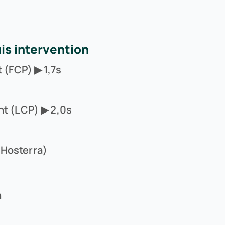
uis intervention
t (FCP) ▶ 1,7s
nt (LCP) ▶ 2,0s
Hosterra)
n