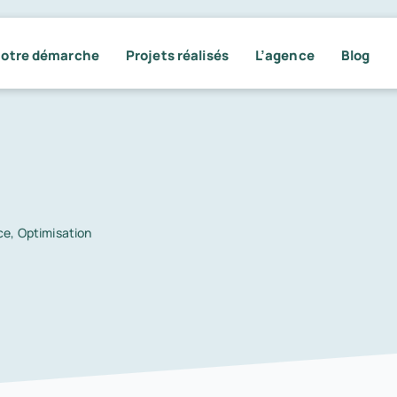
otre démarche
Projets réalisés
L’agence
Blog
ce
,
Optimisation